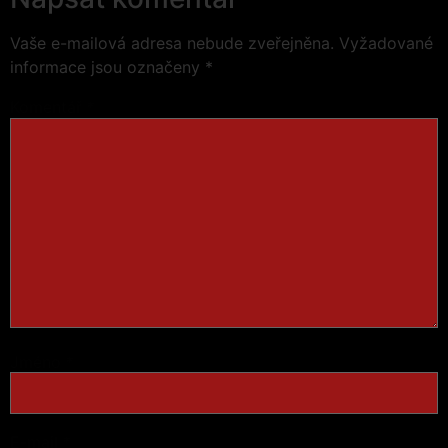
Vaše e-mailová adresa nebude zveřejněna.
Vyžadované
informace jsou označeny
*
Komentář
*
Jméno
*
E-mail
*