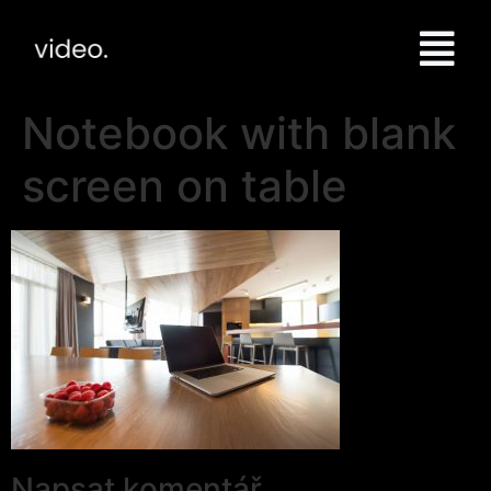
Notebook with blank
screen on table
Napsat komentář