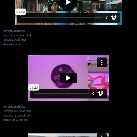
Kamera: David Fíbek
Postprodukce: David Fíbek
Produkce: David Fíbek
Klient: sledovanitv.cz s.r.o.
Kamera: David Fíbek
Postprodukce: David Fíbek
Produkce: NOX media s.r.o.
Klient: EVENT ARENA s.r.o.