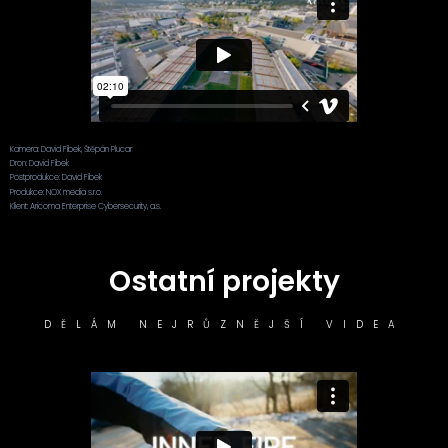
Kamera: David Fíbek, Štěpán Plucar
Dron: David Fíbek
Postprodukce: David Fíbek
Produkce: NOX media s.r.o.
Klient: Aricoma Enterprise Cybersecurity, a.s.
Ostatní projekty
DĚLÁM NEJRŮZNĚJŠÍ VIDEA