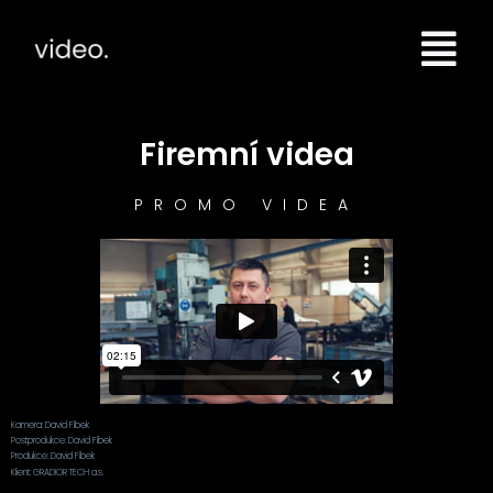
Firemní videa
PROMO VIDEA
Kamera: David Fíbek
Postprodukce: David Fíbek
Produkce: David Fíbek
Klient: GRADIOR TECH a.s.