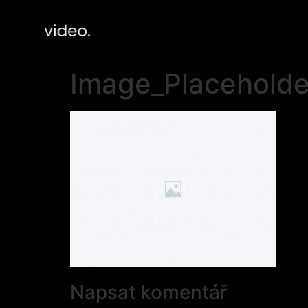
Image_Placeholder
Napsat komentář