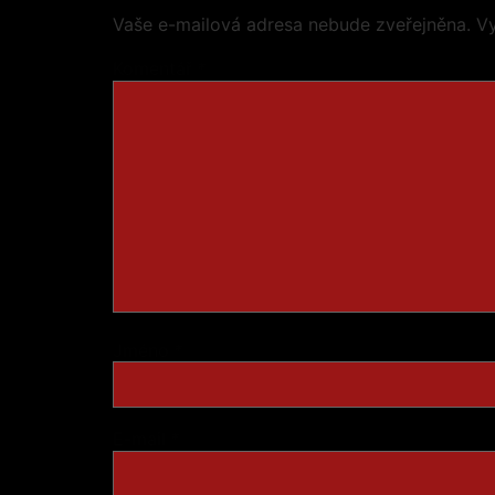
Vaše e-mailová adresa nebude zveřejněna.
V
Komentář
*
Jméno
*
E-mail
*