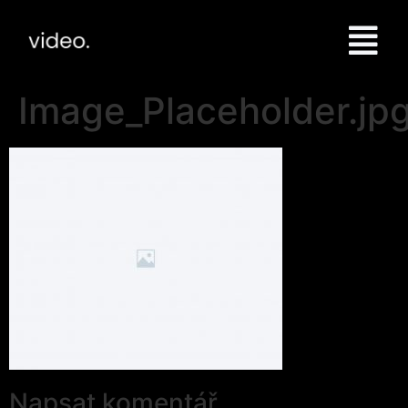
Image_Placeholder.jp
Napsat komentář