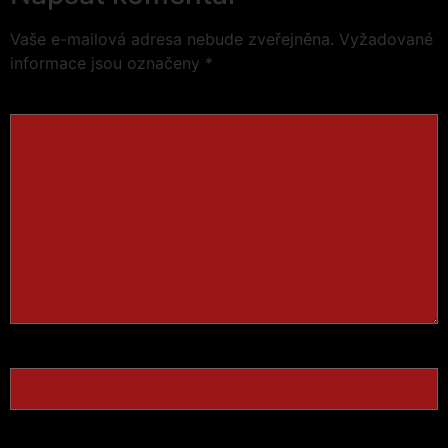
Vaše e-mailová adresa nebude zveřejněna.
Vyžadované
informace jsou označeny
*
Komentář
*
Jméno
*
E-mail
*