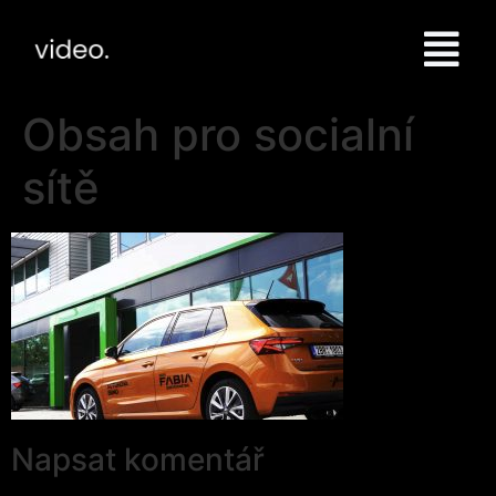
Obsah pro socialní
sítě
Napsat komentář