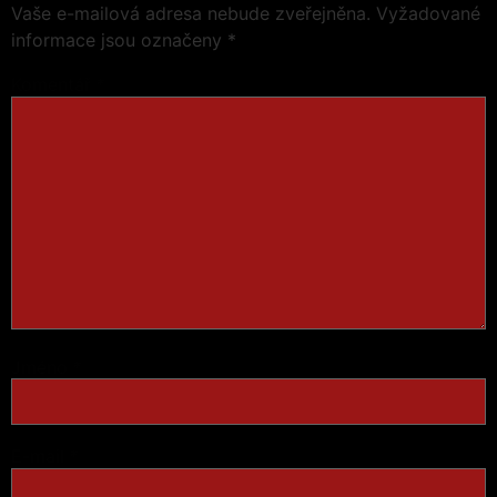
Vaše e-mailová adresa nebude zveřejněna.
Vyžadované
informace jsou označeny
*
Komentář
*
Jméno
*
E-mail
*