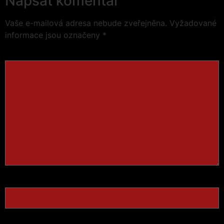
Napsat komentář
Vaše e-mailová adresa nebude zveřejněna.
Vyžadované
informace jsou označeny
*
Komentář
*
Jméno
*
E-mail
*