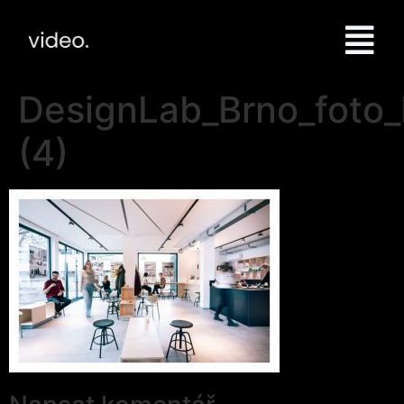
DesignLab_Brno_foto_
(4)