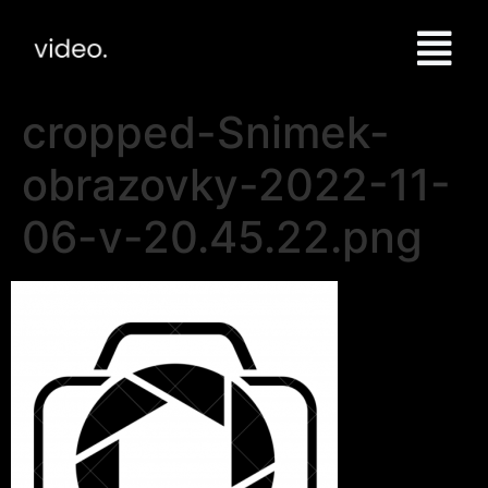
cropped-Snimek-
obrazovky-2022-11-
06-v-20.45.22.png