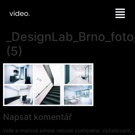
_DesignLab_Brno_fot
(5)
Napsat komentář
Vaše e-mailová adresa nebude zveřejněna.
Vyžadované