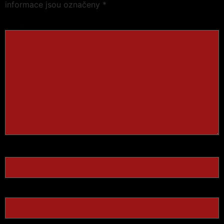
informace jsou označeny
*
Komentář
*
Jméno
*
E-mail
*