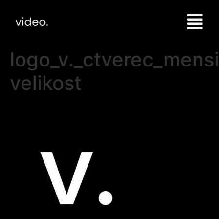
logo_v._ctverec_mensi
velikost