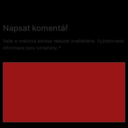
Napsat komentář
Vaše e-mailová adresa nebude zveřejněna.
Vyžadované
informace jsou označeny
*
Komentář
*