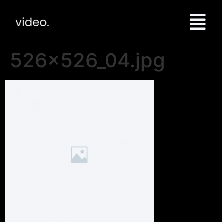
526x526_04.jpg